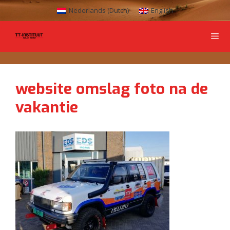
Nederlands
(
Dutch
)
English
website omslag foto na de
vakantie