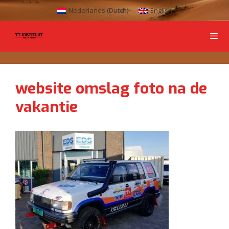
Nederlands
(
Dutch
)
English
website omslag foto na de
vakantie