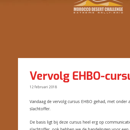
Vervolg EHBO-curs
12 februari 2018
Vandaag de vervolg cursus EHBO gehad, met onder ander
slachtoffer.
De basis ligt bij deze cursus heel erg op communicati
slachtoffer, ook hebben we de handelingen voor een 