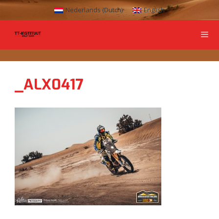
Nederlands
(
Dutch
)
English
_ALX0417