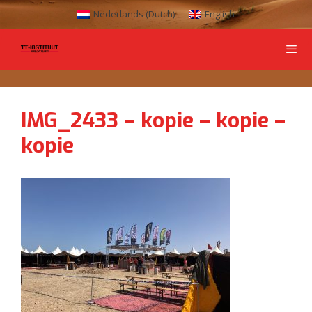
Nederlands
(
Dutch
)
English
IMG_2433 – kopie – kopie –
kopie