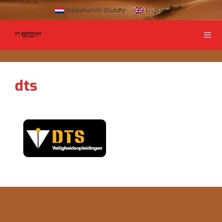
Nederlands
(
Dutch
)
English
dts