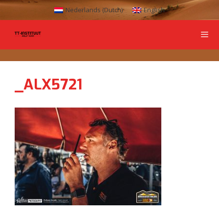
Nederlands
(
Dutch
)
English
_ALX5721