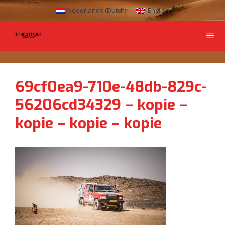
Nederlands
(
Dutch
)
English
69cf0ea9-710e-48db-829c-
56206cd34329 – kopie –
kopie – kopie – kopie